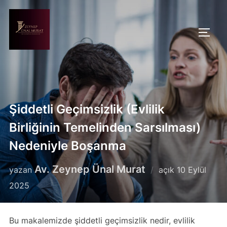
İçeriğe
geç
YAN 
Şiddetli Geçimsizlik (Evlilik
Birliğinin Temelinden Sarsılması)
Nedeniyle Boşanma
Yayımlanma
Av. Zeynep Ünal Murat
yazan
açık
10 Eylül
tarihi
2025
Bu makalemizde şiddetli geçimsizlik nedir, evlilik