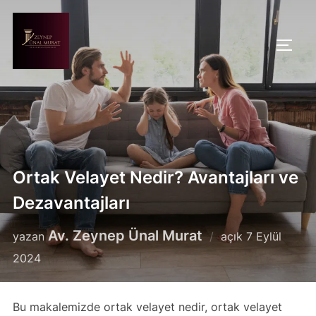
İçeriğe
geç
YAN 
Ortak Velayet Nedir? Avantajları ve
Dezavantajları
Yayımlanma
Av. Zeynep Ünal Murat
yazan
açık
7 Eylül
tarihi
2024
Bu makalemizde ortak velayet nedir, ortak velayet