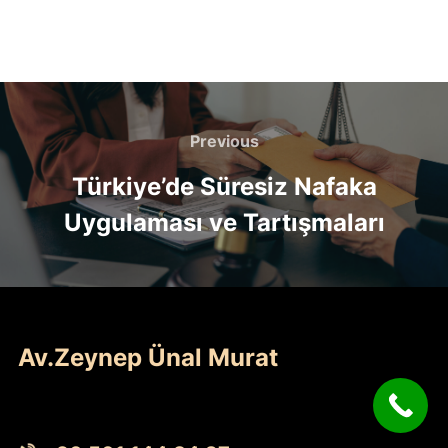
Yazı
gezinmesi
Previous
Previous
Türkiye’de Süresiz Nafaka
Uygulaması ve Tartışmaları
Av.Zeynep Ünal Murat