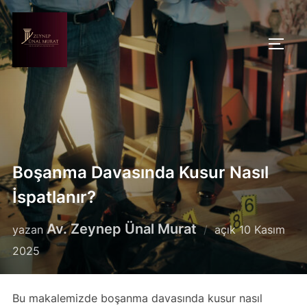
İçeriğe
geç
YAN 
Boşanma Davasında Kusur Nasıl
İspatlanır?
Yayımlanma
Av. Zeynep Ünal Murat
yazan
açık
10 Kasım
tarihi
2025
Bu makalemizde boşanma davasında kusur nasıl