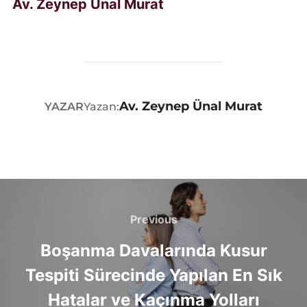
Av. Zeynep Ünal Murat
Av. Zeynep Ünal Murat
YAZAR
Yazan:
Yazı
gezinmesi
Previous
Previous
Boşanma Davalarında Kusur
Tespiti Sürecinde Yapılan En Sık
Hatalar ve Kaçınma Yolları