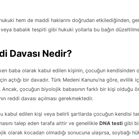
 hukuki hem de maddi haklarını doğrudan etkilediğinden, 
eya babalık tespiti gibi hukuki yollarla bu bağın düzeltilmes
di Davası Nedir?
en baba olarak kabul edilen kişinin, çocuğun kendisinden o
ı için açtığı bir davadır. Türk Medeni Kanunu’na göre, evlilik
r. Ancak, çocuğun biyolojik babasının farklı bir kişi olduğu
ının reddi davası açılması gerekmektedir.
 kabul edilen kişi veya belirli şartlarda çocuğun kendisi ta
masını talep eden tarafa aittir ve genellikle
DNA testi
gibi bi
k olarak kocadan olmadığı sonucuna ulaşırsa, soybağı hükü