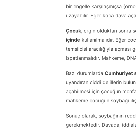
bir engelle karşılaşmışsa (örne
uzayabilir. Eğer koca dava aç
Çocuk
, ergin olduktan sonra s
içinde
kullanılmalıdır. Eğer ço
temsilcisi aracılığıyla açması 
ispatlanmalıdır. Mahkeme, DNA t
Bazı durumlarda
Cumhuriyet sa
uyandıran ciddi delillerin bul
açabilmesi için çocuğun menfa
mahkeme çocuğun soybağı ilişk
Sonuç olarak, soybağının reddi d
gerekmektedir. Davada, iddiala