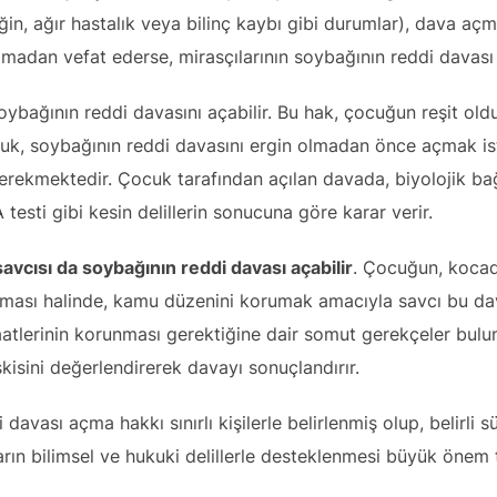
ğin, ağır hastalık veya bilinç kaybı gibi durumlar), dava aç
amadan vefat ederse, mirasçılarının soybağının reddi davas
oybağının reddi davasını açabilir. Bu hak, çocuğun reşit old
cuk, soybağının reddi davasını ergin olmadan önce açmak is
gerekmektedir. Çocuk tarafından açılan davada, biyolojik bağ
esti gibi kesin delillerin sonucuna göre karar verir.
vcısı da soybağının reddi davası açabilir
. Çocuğun, kocad
unması halinde, kamu düzenini korumak amacıyla savcı bu dav
atlerinin korunması gerektiğine dair somut gerekçeler bulu
isini değerlendirerek davayı sonuçlandırır.
avası açma hakkı sınırlı kişilerle belirlenmiş olup, belirli s
rın bilimsel ve hukuki delillerle desteklenmesi büyük önem t