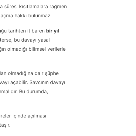
ma süresi kısıtlamalara rağmen
ı açma hakkı bulunmaz.
uğu tarihten itibaren
bir yıl
terse, bu davayı yasal
ın olmadığı bilimsel verilerle
an olmadığına dair şüphe
ayı açabilir. Savcının davayı
nmalıdır. Bu durumda,
üreler içinde açılması
aşır.