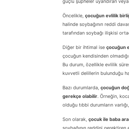
güçlü şüpheler uyandıran veya b
Öncelikle,
çocuğun evlilik bir
halinde soybağının reddi davas
tarafından soybağı ilişkisi orta
Diğer bir ihtimal ise
çocuğun ev
çocuğun kendisinden olmadığın
Bu durum, özellikle evlilik sür
kuvvetli delillerin bulunduğu h
Bazı durumlarda,
çocuğun doğu
gerekçe olabilir
. Örneğin, koc
olduğu tıbbi durumların varlığı
Son olarak,
çocuk ile baba ara
soybağının reddini gerektiren 