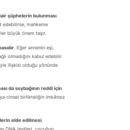
dair şüphelerin bulunması
at edebilirse, mahkeme
iller büyük önem taşır.
masıdır
. Eğer annenin eşi,
ı olmadığını kabul edebilir.
iyle ilişkisi olduğu yönünde
ası da soybağının reddi için
 cinsel birlikteliğin imkânsız
lerin elde edilmesi
,
len DNA testleri, çocuğun