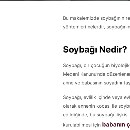
Bu makalemizde soybağının reddi
yöntemleri nelerdir, soybağını
Soybağı Nedir?
Soybağı, bir çocuğun biyolojik
Medeni Kanunu’nda düzenlenen b
anne ve babasının soyadını taş
Soybağı, evlilik içinde veya evl
olarak annenin kocası ile soyb
edildiğinde, bu soybağı ilişkis
babanın ç
kurulabilmesi için