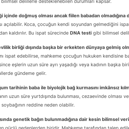
ilimsel delillerle desteklenebilen durumları kapsar.
liği içinde doğmuş olması ancak fiilen babadan olmadığına 
ı açılabilir. Koca, çocuğun kendi soyundan gelmediğini isp
dan kaldırılır. Bu ispat sürecinde
DNA testi
gibi bilimsel del
lilik birliği dışında başka bir erkekten dünyaya gelmiş ol
ı ispat edebilirse, mahkeme çocuğun hukuken kendisine bağl
esince eşlerin uzun süre ayrı yaşadığı veya kadının başka bir
allerde gündeme gelir.
m tarihinin baba ile biyolojik bağ kurmasını imkânsız kılm
anın uzun süre yurtdışında bulunması, cezaevinde olması veya
, soybağının reddine neden olabilir.
sında genetik bağın bulunmadığına dair kesin bilimsel veri
en güçlü nedenlerden biridir. Mahkeme tarafından talep edi