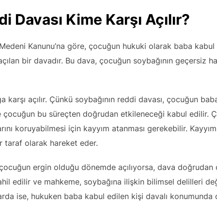
i Davası Kime Karşı Açılır?
 Medeni Kanunu’na göre, çocuğun hukuki olarak baba kabul e
açılan bir davadır. Bu dava, çocuğun soybağının geçersiz hal
a karşı açılır. Çünkü soybağının reddi davası, çocuğun bab
ve çocuğun bu süreçten doğrudan etkileneceği kabul edilir.
rını koruyabilmesi için kayyım atanması gerekebilir. Kayyım
 taraf olarak hareket eder.
 çocuğun ergin olduğu dönemde açılıyorsa, dava doğrudan ço
hil edilir ve mahkeme, soybağına ilişkin bilimsel delilleri de
rda ise, hukuken baba kabul edilen kişi davalı konumunda ol