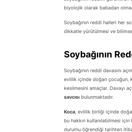
biyolojik olarak babadan olmad
Soybağının reddi halleri her so
dikkatle yürütülmesi ve bilims
Soybağının Redd
Soybağının reddi davasını açma 
evlilik içinde doğan çocuğun, 
kesilmesini amaçlar. Davayı aç
savcısı
bulunmaktadır.
Koca
, evlilik birliği içinde d
bu hakkın kullanılabilmesi içi
durumu öğrendiği tarihten iti