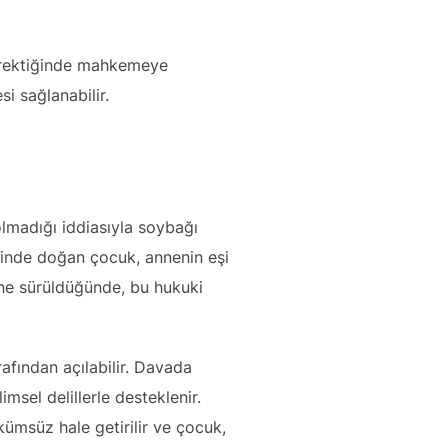
gerektiğinde mahkemeye
i sağlanabilir.
lmadığı iddiasıyla soybağı
 içinde doğan çocuk, annenin eşi
 öne sürüldüğünde, bu hukuki
rafından açılabilir. Davada
limsel delillerle desteklenir.
msüz hale getirilir ve çocuk,