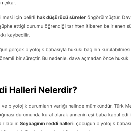
 çıkar.
lmesi için belirli
hak düşürücü süreler
öngörülmüştür. Dav
he ettiği durumu öğrendiği tarihten itibaren belirlenen sür
kı kaybedilir.
un gerçek biyolojik babasıyla hukuki bağının kurulabilmesi 
 önemli bir süreçtir. Bu nedenle, dava açmadan önce hukuki
i Halleri Nelerdir?
ki ve biyolojik durumların varlığı halinde mümkündür. Türk M
 doğması durumunda kural olarak annenin eşi baba kabul edil
rılabilir.
Soybağının reddi halleri
, çocuğun biyolojik baba