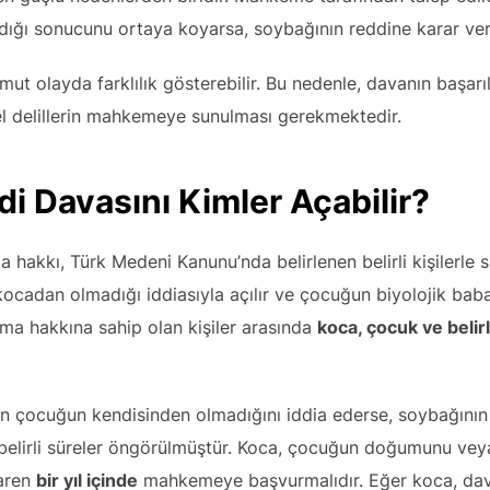
ığı sonucunu ortaya koyarsa, soybağının reddine karar veril
mut olayda farklılık gösterebilir. Bu nedenle, davanın başarıl
el delillerin mahkemeye sunulması gerekmektedir.
i Davasını Kimler Açabilir?
hakkı, Türk Medeni Kanunu’nda belirlenen belirli kişilerle sın
kocadan olmadığı iddiasıyla açılır ve çocuğun biyolojik baba
ma hakkına sahip olan kişiler arasında
koca, çocuk ve beli
oğan çocuğun kendisinden olmadığını iddia ederse, soybağının
n belirli süreler öngörülmüştür. Koca, çocuğun doğumunu ve
baren
bir yıl içinde
mahkemeye başvurmalıdır. Eğer koca, dav