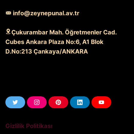
info@zeynepunal.av.tr
Çukurambar Mah. Öğretmenler Cad.
Cubes Ankara Plaza No:6, A1 Blok
D.No:213 Çankaya/ANKARA
T
I
P
L
Y
w
n
i
i
o
i
s
n
n
u
Gizlilik Politikası
t
t
t
k
T
t
a
e
e
u